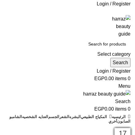
Login / Register
جاري التطوير
Select category
Search
Login / Register
EGP
0.00
items
0
Menu
Search
EGP
0.00
items
0
الرئيسيه
المكياج الطبيعي
البشره
الشعر
الجسم
العنايه الشخصيه
الشامبو
الصابون
أخري
مقالات
22
03
08
08
08
31
27
21
06
04
04
17
17