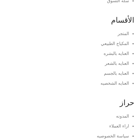
سله التسوق
الأقسام
المتجر
المكياج الطبيعي
العنايه بالبشره
العنايه بالشعر
العنايه بالجسم
العنايه الشخصيه
حراز
المدونه
اراء العملاء
سياسة الخصوصيه