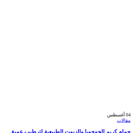
04
أغسطس
مقالات
حمام كريم الچوچوبا والزيوت الطبيعية لترطيب عميق