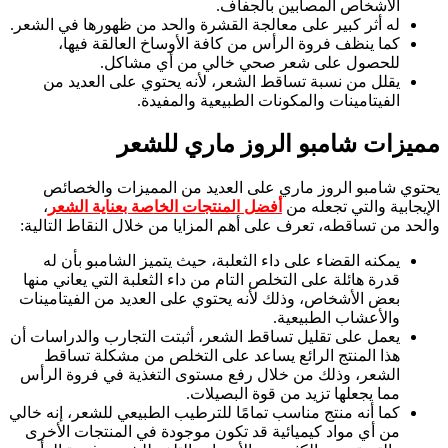
الأشخاص المصابين بالجفاف.
له أثر كبير على معالجة القشرة والحد من ظهورها في الشعر.
كما ينظف فروة الرأس من كافة الأوساخ العالقة فيها،
للحصول على شعر صحي خالي من أي مشاكل.
يقلل من نسبة تساقط الشعر، لأنه يحتوي على العديد من
الفيتامينات والمكونات الطبيعية والمفيدة.
مميزات
شامبو الروز ماري
للشعر
يحتوي شامبو الروز ماري على العديد من المميزات والخصائص
الإيجابية والتي تجعله من
أفضل المنتجات الخاصة بعناية الشعر
،
والحد من تساقطه، تعرف على أهم المزايا من خلال النقاط التالية:
يمكنه القضاء على داء الثعلبة، حيث يتميز الشامبو بأن له
قدرة هائلة على التخلص التام من داء الثعلبة التي يعاني منها
بعض الأشخاص، وذلك لأنه يحتوي على العديد من الفيتامينات
والأعشاب الطبيعية.
يعمل على تقليل تساقط الشعر، أثبتت التجارب والدراسات أن
هذا المنتج الرائع يساعد على التخلص من مشكلة تساقط
الشعر، وذلك من خلال رفع مستوى التغذية في فروة الرأس
مما يجعلها تزيد من قوة البصيلات.
كما أنه منتج مناسب تمامًا للترطيب الطبيعي للشعر، إنه خالي
من أي مواد كيميائية قد تكون موجودة في المنتجات الأخرى