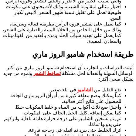
والتي تسبب الكثير من الأضرار والتلف للشعر وفروة الرأس.
اختيار مثالي لمقاومة الشيب، وذلك لأنه يحتوي على مكونات
طبيعية تعمل على تقليل نسبة ظهور الشعر الأبيض لكبار
السن.
كما يعمل على تقشير فروة الرأس بطريقة فعالة وسريعة،
وذلك من خلال التخلص من الخلايا الميتة والضارة على الشعر،
كما يعمل على تجديد شباب الجلد ومده بالعديد من الفيتامينات
والمعادن المفيدة.
طريقة استخدام
شامبو الروز ماري
أثبتت الدراسات والتجارب أن استخدام شامبو الروز ماري من أكثر
الوسائل السهلة والفعالة لحل مشكلة
تساقط الشعر
ونموه من جديد
بشكل صحي أكثر:
ضع القليل من
الشامبو
في اناء صغير.
كما يمكنك وضع معلقة كبيرة من أوراق الروزماري الجافة
للحصول على نتائج أكثر فعالية.
وأخيرًا ضع ثلاث أكواب من المياه واخلط المكونات جيدًا.
كما يمكن إضافة إكليل الجبل الجاف على المكونات.
ثم يتم تسخين الشامبو على درجة حرارة هادئة للغاية واتركهم
حتى يذوبوا تمامًا.
اترك الخليط حتى يبرد ثم انقله في زجاجه فارغة.
استخدمي هذا الخليط لمدة ثلاث مرات في الأسبوع،