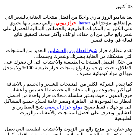
03
أكتوبر
يعد شامبو الروز ماري واحدًا من أفضل منتجات العناية بالشعر التي
تم إضافتها مؤخرًا في
harraz
حراز بيوتي
، والتي تتميز بأنها تحتوي
على الكثير من المكونات الطبيعية والخصائص المثالية للحصول على
شعر رائع خالي من أي جفاف او تلف وأكثر صحة، لتحقيق نتائج
فعالة في وقت قصير.
تقدم عطارة حراز
شيخ العطارين والعـشابين
الـعديد من المنتـجات
التى ستمكنك من العناية ببشرتك وشعرك وجسمك ،
من خلال افـضل المنـتجات الطبيعية والاعشاب التى لن تضرك على
الاطلاق ، حيث ان جمـيع انواع منتجات حراز طبيعية 100% ولا يتدخل
فيها اى مواد كيميائية مضرة .
كما تقدم الشركة الكثير من المنـتجات للشـعر و الجسم ، بالاضافة
الى أكبر مجموعة من المـنتجات المتخصصة للتخسيس و أعشاب
حرق الدهون ، حيث يعـتبر سلسلة مـحلات حراز واحدة من افـضل
العطارات الموجودة فى القاهرة ومصر عامة لعـلاج جميـع المشاكل
التى تواجهك ، فقط تصفح
موقع حراز الرسمي
شيخ العطارين و
العشابين وتعرف على أفضل المنتـجات والأعشاب والزيوت
الطبيـعية .
وهو عبارة عن مزيج رائع من الزيوت والأعشاب الطبيعية التي تعمل
على علاج وتقوية الشعر والبصيلات، والحد من نسبة تساقطه، كما