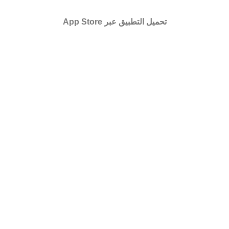
تحميل التطبيق عبر App Store
مطور بكل ❤ من
Create For Web Solutions
نحن نستخدم ملفات تعريف الارتباط لتحسين تجربتك على موقعنا. من
خلال تصفح هذا الموقع ، فإنك توافق على استخدامنا لملفات تعريف
الارتباط.
Accept
Shop
Sidebar
items
Cart
0
My account