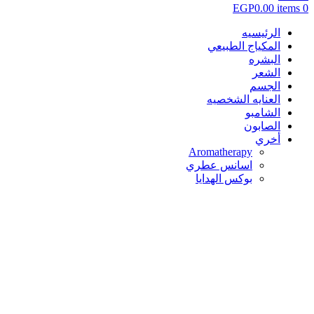
EGP
0.00
items
0
الرئيسيه
المكياج الطبيعي
البشره
الشعر
الجسم
العنايه الشخصيه
الشامبو
الصابون
أخري
Aromatherapy
اسانس عطري
بوكس الهدايا