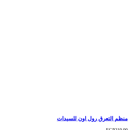
منظم التعرق رول اون للسيدات
EGP
219.00