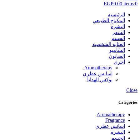
EGP
0.00
items
0
الرئيسيه
المكياج الطبيعي
البشره
الشعر
الجسم
العنايه الشخصيه
الشامبو
الصابون
أخري
Aromatherapy
اسانس عطري
بوكس الهدايا
Close
Categories
Aromatherapy
Fragrance
اسانس عطري
البشره
الجسم