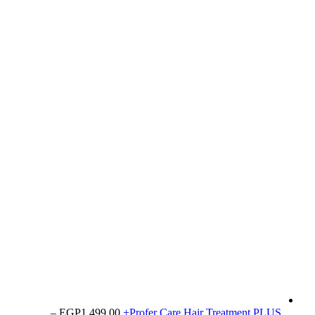
–
EGP
1,499.00
Profer Care Hair Treatment PLUS+