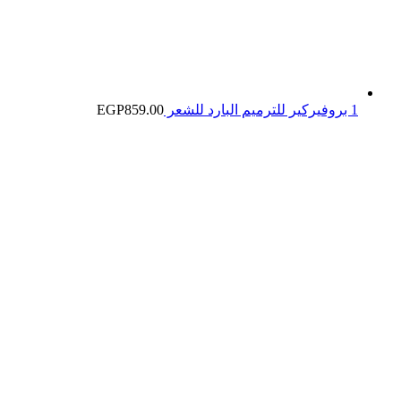
1 بروفيركير للترميم البارد للشعر
859.00
EGP