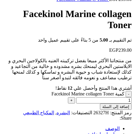
Facekinol Marine collagen
Toner
تم التقييم بـ
5.00
من 5 بناءً على تقييم عميل واحد
EGP
239.00
من منتجاتنا الأكثر مبيعا بفضل تركيبته الغنيه بالكولاجين البحري و
الايلاستين البحري ليمنحك بشره مشدوده و خالية من التجاعيد و
كذلك لإستعادة شباب و حيوية البشره و تماسكها و كذلك لمنحها
ترطيب مضاعف و نعومه فائقه لتبدو أصغر سناً
أشتري هذا المنتج وأحصل علي
12
نقاط!
كمية Facekinol Marine collagen Toner
إضافة إلى السلة
رمز المنتج:
26327H
التصنيفات:
البشره
,
المكياج الطبيعي
Share:
الوصف