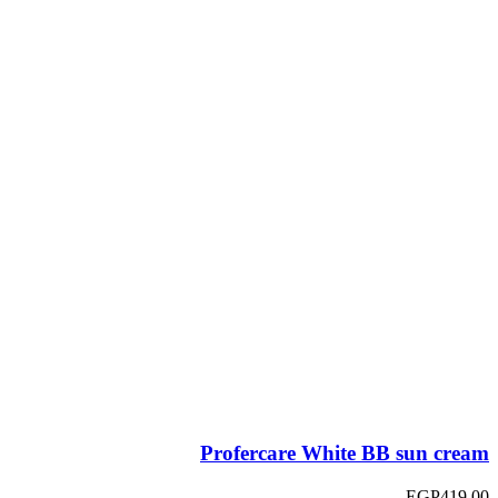
Profercare White BB sun cream
EGP
419.00