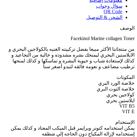
معلومات إضافية
سؤال وجواب
QR Code
الشحن & التوصيل
الوصف
Facekinol Marine collagen Toner
من منتجاتنا الأكثر مبيعا بفضل تركيبته الغنيه بالكولاجين البحري و
الايلاستين البحري ليمنحك بشره مشدوده و خالية من التجاعيد و
كذلك لإستعادة شباب و حيوية البشره و تماسكها و كذلك لمنحها
ترطيب مضاعف و نعومه فائقه لتبدو أصغر سناً
المكونات
خلاصة الورد البري
خلاصة التوت البري
كولاجين بحري
ايلاستين بحري
VIT B5
VIT E
الإستخدام
يمكن استخدامه كتونر وبرايمر قبل الميكب المعتاد و كذلك يمكن
إستخدامه لإزالة المكياج دون الحاجه إلي شطفه