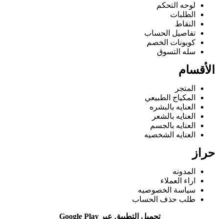
لوحه التحكم
الطلبات
النقاط
تفاصيل الحساب
كوبونات الخصم
سله التسوق
الأقسام
المتجر
المكياج الطبيعي
العنايه بالبشره
العنايه بالشعر
العنايه بالجسم
العنايه الشخصيه
حراز
المدونه
اراء العملاء
سياسة الخصوصيه
طلب حذف الحساب
تحميل التطبيق عبر Google Play