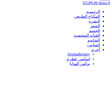
EGP
0.00
items
0
الرئيسيه
المكياج الطبيعي
البشره
الشعر
الجسم
العنايه الشخصيه
الشامبو
الصابون
أخري
Aromatherapy
اسانس عطري
بوكس الهدايا