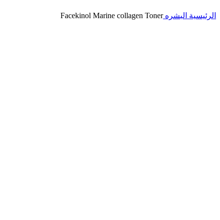
Click to enlarge
الرئيسية
البشره
Facekinol Marine collagen Toner