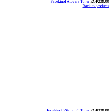
Facekinol Alovera Toner
EGP
239.00
Back to products
Facekinol Vitamin C Toner
EGP
239.00