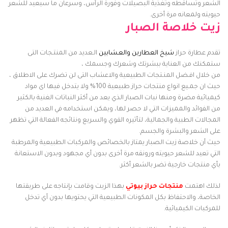
الشعر وتساقطه وتغذية البصيلات وفورة الرأس، وسرعان ما سيعيد للشعر
حيويته ولمعانه مرة أخرى.
زيت خلاصة الصبار
تقدم عطارة حراز
شيخ العطارين والعـشابين
الـعديد من المنتـجات التى
ستمكنك من العناية ببشرتك وشعرك وجسمك ،
من خلال افـضل المنـتجات الطبيعية والاعشاب التى لن تضرك على الاطلاق ،
حيث ان جمـيع انواع منتجات حراز طبيعية 100% ولا يتدخل فيها اى مواد
كيميائية مضرة ومنها نبات الصبار الذي يعد من أكثر النباتات الغنية بالكثير
من الفوائد والمميزات التي لا حصر لها، ويمكن استخدامه في العديد من
المجالات الطبية والجمالية، لتأثيره القوي والسريع ونتائجه الفعالة التي تظهر
على الشعر والبشرة والجسم.
حيث أن خلاصة زيت الصبار يمتاز بالخصائص والمركبات الطبيعية والمرطبة
التي تعيد للشعر حيويته ورونقه مرة أخرى بدون أي مجهود وبدون الاستعانة
بأي منتجات خارجية تضر بالشعر أكثر.
لذلك اهتمت
منتجات حراز بيوتي
بهذا الزيت وقامت بإنتاجه على طريقتها
الخاصة، والاحتفاظ بكل المكونات الطبيعية التي يحتويها بدون أي تدخل
للمركبات الكيميائية.