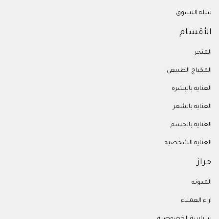
سله التسوق
الأقسام
المتجر
المكياج الطبيعي
العنايه بالبشره
العنايه بالشعر
العنايه بالجسم
العنايه الشخصيه
حراز
المدونه
اراء العملاء
سياسة الخصوصيه