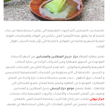
خلاصة زيت الصبارمن أكثر الزيوت الطبيعية التي يمكن استخلاصها من نبات
الصبار أو ما يطلق عليه الألوفيرا الغني بالكثير من الفوائد والفيتامينات القوية
لتغذية الشعر وحمايته من العوامل الخارجية التي تؤثر عليه بالسلب طوال
الوقت.
تعتبر عطارة العطار
حراز
شـيخ العطارين والعشابين
من أشهر الأسماء
الموجودة في السوق للعطارة ومن الشركات الرائدة في تجارة النباتات
الطبيـعية والعطرية والتوابل ، كما تقدم الشركة الكثير من المنـتجات للشـعر
و الجسم ، بالاضافة الى أكبر مجموعة من المـنتجات المتخصصة للتخسيس
و أعشاب حرق الدهون ، حيث يعـتبر سلسلة مـحلات حراز واحدة من افـضل
العطارات الموجودة فى القاهرة ومصر عامة لعـلاج جميـع المشاكل التى
تواجهك ، فقط تصفح
موقع حراز الرسمي
شيخ العطارين و العشابين
وتعرف على أفضل المنتـجات والأعشاب والزيوت الطبيـعية لذلك منتجات
حراز بيوتي
تمكنت من إنتاج هذا الزيت بخلاصة الصبار الغني بالمعادن
والفيتامينات ليصبح من أفضل العلاجات التي يمكن استخدامها في تقصف