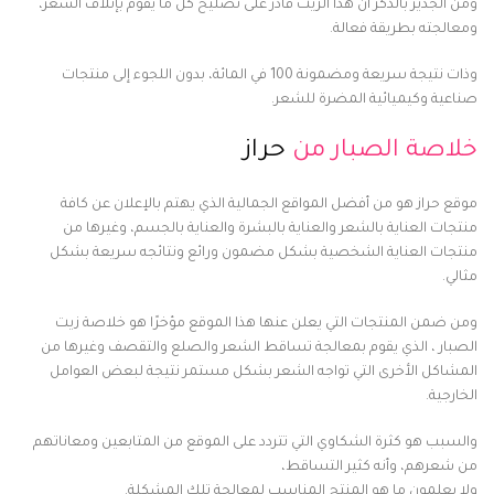
ومن الجدير بالذكر أن هذا الزيت قادر على تصليح كل ما يقوم بإتلاف الشعر،
ومعالجته بطريقة فعالة.
وذات نتيجة سريعة ومضمونة 100 في المائة، بدون اللجوء إلى منتجات
صناعية وكيميائية المضرة للشعر.
خلاصة الصبار من
حراز
موقع حراز هو من أفضل المواقع الجمالية الذي يهتم بالإعلان عن كافة
منتجات العناية بالشعر والعناية بالبشرة والعناية بالجسم، وغيرها من
منتجات العناية الشخصية بشكل مضمون ورائع ونتائجه سريعة بشكل
مثالي.
ومن ضمن المنتجات التي يعلن عنها هذا الموقع مؤخرًا هو خلاصة زيت
الصبار ، الذي يقوم بمعالجة تساقط الشعر والصلع والتقصف وغيرها من
المشاكل الأخرى التي تواجه الشعر بشكل مستمر نتيجة لبعض العوامل
الخارجية.
والسبب هو كثرة الشكاوي التي تتردد على الموقع من المتابعين ومعاناتهم
من شعرهم، وأنه كثير التساقط،
ولا يعلمون ما هو المنتج المناسب لمعالجة تلك المشكلة.