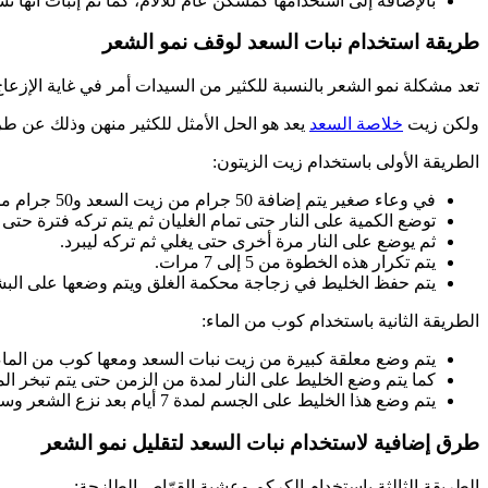
بالإضافة إلى استخدامها كمسكن عام للآلام، كما تم إثبات أنه
طريقة استخدام نبات السعد لوقف نمو الشعر
تعد مشكلة نمو الشعر بالنسبة للكثير من السيدات أمر في غاية الإزعاج
ولكن زيت
خلاصة السعد
يعد هو الحل الأمثل للكثير منهن وذلك عن طر
الطريقة الأولى باستخدام زيت الزيتون:
في وعاء صغير يتم إضافة 50 جرام من زيت السعد و50 جرام من زيت الزيتون والقيام بمزجهم جيدًا.
توضع الكمية على النار حتى تمام الغليان ثم يتم تركه فترة حتى ي
ثم يوضع على النار مرة أخرى حتى يغلي ثم تركه ليبرد.
يتم تكرار هذه الخطوة من 5 إلى 7 مرات.
يتم حفظ الخليط في زجاجة محكمة الغلق ويتم وضعها على البشرة بعد
الطريقة الثانية باستخدام كوب من الماء:
يتم وضع معلقة كبيرة من زيت نبات السعد ومعها كوب من الماء
كما يتم وضع الخليط على النار لمدة من الزمن حتى يتم تبخر المي
يتم وضع هذا الخليط على الجسم لمدة 7 أيام بعد نزع الشعر وستلاحظين الفرق.
طرق إضافية لاستخدام نبات السعد لتقليل نمو الشعر
الطريقة الثالثة باستخدام الكركم وعشبة القرّاص الطازجة: