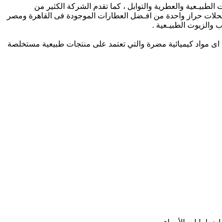
لطبيـعية والعطرية والتوابل ، كما تقدم الشركة الكثير من
ـحلات حراز واحدة من افـضل العطارات الموجودة فى القاهرة ومصر
والزيوت الطبيـعية .
عشاب التى لن تضرك على الاطلاق ، حيث ان جمـيع انواع منتجات حراز طبيعية 100% ولا يتدخل فيها اى مواد كيميائية مضرة والتي تعتمد على منتجات طبيعية مستخلصة