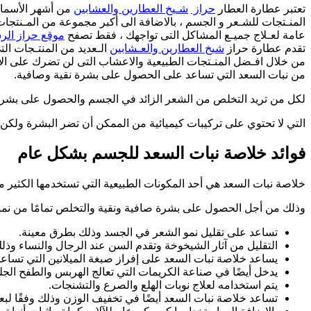
تعتبر عطارة العطار
حراز
شـيخ العطارين والعشابين
من أشهر الأسماء 
المنـتجات للشـعر و الجسم ، بالاضافة الى أكبر مجموعة من المـن
عامة لعـلاج جميـع المشاكل التى تواجهك ، فقط تصفح
موقع حراز ال
تقدم عطارة حراز
شيخ العطارين والعـشابين
الـعديد من المنتـجات ا
من نبات السعد التي تساعد على الحصول على بشرة نقية وصافية.
لكل من تريد التخلص من الشعر الزائد في الجسم والحصول على بشرة 
التي لا تحتوي على تركيبات كيميائية من الممكن أن تضر البشرة ولكن جميع
فوائد خلاصة نبات السعد للجسم بشكل عام
خلاصة نبات السعد هي أحد المكونات الطبيعية التي تستخدمها الكثير 
وذلك من أجل الحصول على بشرة صافية ونقية والتخلص تمامًا من نمو 
تساعد على تقليل نمو الشعر في الجسد وذلك بطرق معينة.
التقليل من آثار الشيخوخة وتقدم السن عند الرجال والنساء و
يساعد خلاصة نبات السعد على إفراز صبغة الميلانين التي تساعد
يدخل أيضًا في صناعة الكريمات التي تعالج الهربس والطفح الجل
يتم استخدامه لعلاج نوبات الهلع والصرع والتشنجات.
تساعد خلاصة نبات السعد أيضًا في تخفيف الوزن وذلك وفقًا لبع