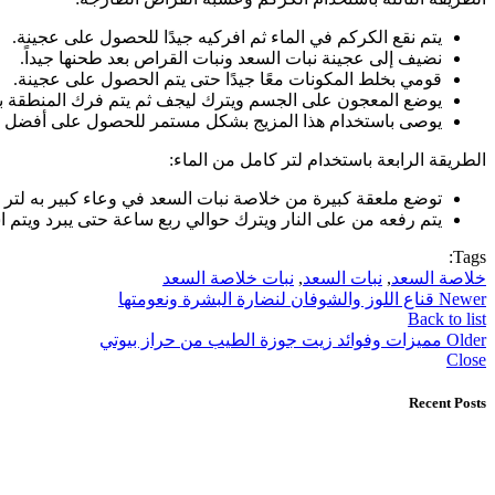
يتم نقع الكركم في الماء ثم افركيه جيدًا للحصول على عجينة.
نضيف إلى عجينة نبات السعد ونبات القراص بعد طحنها جيداً.
قومي بخلط المكونات معًا جيدًا حتى يتم الحصول على عجينة.
يوضع المعجون على الجسم ويترك ليجف ثم يتم فرك المنطقة ب
يوصى باستخدام هذا المزيج بشكل مستمر للحصول على أفضل النتا
الطريقة الرابعة باستخدام لتر كامل من الماء:
توضع ملعقة كبيرة من خلاصة نبات السعد في وعاء كبير به لتر م
يتم رفعه من على النار ويترك حوالي ربع ساعة حتى يبرد ويتم استخدامه ك
Tags:
خلاصة السعد
,
نبات السعد
,
نبات خلاصة السعد
Newer
قناع اللوز والشوفان لنضارة البشرة ونعومتها
Back to list
Older
مميزات وفوائد زيت جوزة الطيب من حراز بيوتي
Close
Recent Posts