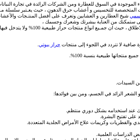
الموجودة في السوق للعطارة ومن الشركات الرائدة في تجارة النباتات ا
تجات المتخصصة للتخسيس و أعشاب حرق الدهون ، حيث يعـتبر سلسلة م
رسمي
شيخ العطارين و العشابين وتعرف على أفضل المنتـجات والأعشاب 
لتى ستمكنك من العناية ببشرتك وشعرك وجسمك ،
من خلال افـضل المنـتجات الطبيعية والا
صافية لا تتردد في اللجوء إلى منتجات
حراز بيوتي
.
 منتجاتها طبيعية بنسبة 100%.
من السيدات.
الشعر الزائد في الجسم، ومن بين فوائدها:
ذلك عند استخدامه بشكل دوري منتظم.
 على تفتيح البشرة.
دي والفطريات وكريمات علاج الأمراض الجلدية المتعددة.
ض الدراسات العلمية.