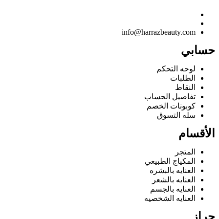
info@harrazbeauty.com
حسابي
لوحه التحكم
الطلبات
النقاط
تفاصيل الحساب
كوبونات الخصم
سله التسوق
الأقسام
المتجر
المكياج الطبيعي
العنايه بالبشره
العنايه بالشعر
العنايه بالجسم
العنايه الشخصيه
حراز