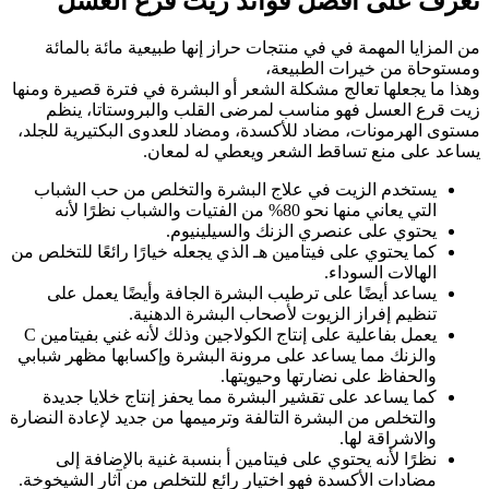
تعرف على أفضل فوائد زيت قرع العسل
من المزايا المهمة في في منتجات حراز إنها طبيعية مائة بالمائة
ومستوحاة من خيرات الطبيعة،
وهذا ما يجعلها تعالج مشكلة الشعر أو البشرة في فترة قصيرة ومنها
زيت قرع العسل فهو مناسب لمرضى القلب والبروستاتا، ينظم
مستوى الهرمونات، مضاد للأكسدة، ومضاد للعدوى البكتيرية للجلد،
يساعد على منع تساقط الشعر ويعطي له لمعان.
يستخدم الزيت في علاج البشرة والتخلص من حب الشباب
التي يعاني منها نحو 80% من الفتيات والشباب نظرًا لأنه
يحتوي على عنصري الزنك والسيلينيوم.
كما يحتوي على فيتامين هـ الذي يجعله خيارًا رائعًا للتخلص من
الهالات السوداء.
يساعد أيضًا على ترطيب البشرة الجافة وأيضًا يعمل على
تنظيم إفراز الزيوت لأصحاب البشرة الدهنية.
يعمل بفاعلية على إنتاج الكولاجين وذلك لأنه غني بفيتامين C
والزنك مما يساعد على مرونة البشرة وإكسابها مظهر شبابي
والحفاظ على نضارتها وحيويتها.
كما يساعد على تقشير البشرة مما يحفز إنتاج خلايا جديدة
والتخلص من البشرة التالفة وترميمها من جديد لإعادة النضارة
والاشراقة لها.
نظرًا لأنه يحتوي على فيتامين أ بنسبة غنية بالإضافة إلى
مضادات الأكسدة فهو اختيار رائع للتخلص من آثار الشيخوخة.