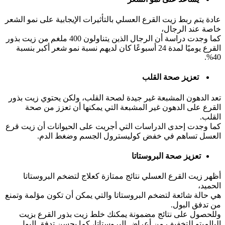
عادة يتم ربط زيت القرع العسلي بالتأثيرات الإيجابية على نمو الشعر
خاصة عند الرجال،
كما وجدت دراسة أن الرجال الذين يتناولون 400 ملغم من زيت بذور
القرع يوميًا لمدة 24 أسبوعًا كان لديهم نسبة نمو شعر أكبر بنسبة
40%.
تعزيز صحة القلب
تعد الدهون المشبعة غير جيدة لصحة القلب، ولكن يحتوي زيت بذور
القرع على الدهون غير المشبعة التي يمكنها أن تعزز من صحة
القلب.
كما وجدت إحدى الدراسات التي أجريت على الحيوانات أن زيت قرع
العسل تساهم في خفض كوليسترول الجسم وضغط الدم.
تعزيز صحة البروستاتا
أظهر زيت القرع العسلي نتائج ممتازة كعلاج لتضخم البروستاتا
الحميد،
هي حالة شائعة لتضخم البروستاتا والتي يمكن أن تكون مؤلمة وتمنع
من تدفق البول.
وللحصول على نتائج مضمونة يمكنك خلط زيت بذور القرع بزيت
البالميتو للتخفيف من أعراض البروستاتا، كما يحسن تدفق البول.