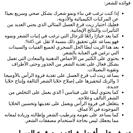
فوائده للشعر:
إذا كنت ترغب في بناء ونمو شعرك بشكل صحي وسريع بعيدًا
عن المركبات الكيميائية والأدوية،
فعليك اختيار زيت قرع العسل المثالي الذي يجني العديد من
التأثيرات والنتائج الإيجابية.
كما يعد خيارًا رائعًا للرجال التي ترغب في إنبات الشعر ونموه
فهو يساعد على تحقيق ذلك بنسبة لا تقل عن 45%.
يعد هذا الزيت أيضًا الحل السحري لجميع الفتيات والسيدات
التي ترغبن في العناية بالشعر.
يحتوي على الكثير من الأحماض الدهنية والمعادن التي تعمل
بشكل فعال على تغذية الشعر من الجذور وحتى الأطراف
وتقوية البصيلات.
يساعد زيت لب قرع العسل على تغذية فروة الرأس بالأوميجا
3 والزنك لتحفيزها على إصلاح خلايا الشعر التالفة وإنتاج خلايا
جديدة.
كما يحتوي أيضًا على فيتامين أ الذي يعمل على التخلص من
الشعر التالف وعلاجه.
يتغلغل في فروة الرأس ويعمل على تغذيتها وتحسين الخلايا
الموجودة في الأعماق.
كما يساعد على نعومة وترطيب الشعر وإطالته وزيادة لمعانه
مما يجعلك ليس بحاجة لاستخدام مصففات الشعر.