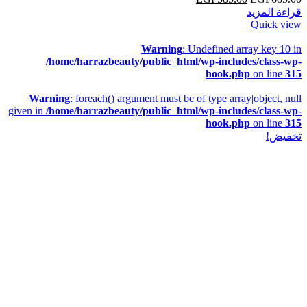
قراءة المزيد
Quick view
Warning
: Undefined array key 10 in
/home/harrazbeauty/public_html/wp-includes/class-wp-
hook.php
on line
315
Warning
: foreach() argument must be of type array|object, null
given in
/home/harrazbeauty/public_html/wp-includes/class-wp-
hook.php
on line
315
تخفيض!