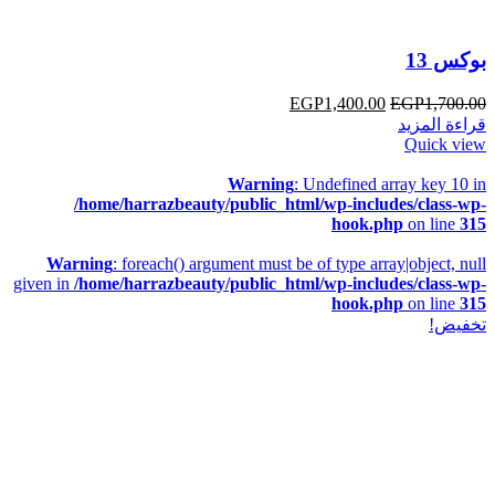
بوكس 13
EGP
1,400.00
EGP
1,700.00
قراءة المزيد
Quick view
Warning
: Undefined array key 10 in
/home/harrazbeauty/public_html/wp-includes/class-wp-
hook.php
on line
315
Warning
: foreach() argument must be of type array|object, null
given in
/home/harrazbeauty/public_html/wp-includes/class-wp-
hook.php
on line
315
تخفيض!