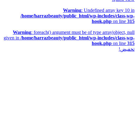
Warning
: Undefined array key 10 in
/home/harrazbeauty/public_html/wp-includes/class-wp-
hook.php
on line
315
Warning
: foreach() argument must be of type array|object, null
given in
/home/harrazbeauty/public_html/wp-includes/class-wp-
hook.php
on line
315
تخفيض!