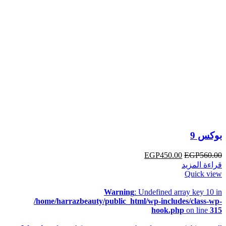
بوكس 9
EGP
450.00
EGP
560.00
قراءة المزيد
Quick view
Warning
: Undefined array key 10 in
/home/harrazbeauty/public_html/wp-includes/class-wp-
hook.php
on line
315