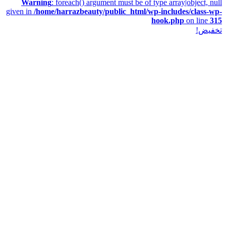
Warning
: foreach() argument must be of type array|object, null
given in
/home/harrazbeauty/public_html/wp-includes/class-wp-
hook.php
on line
315
تخفيض!