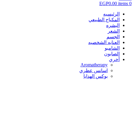
EGP
0.00
items
0
الرئيسيه
المكياج الطبيعي
البشره
الشعر
الجسم
العنايه الشخصيه
الشامبو
الصابون
أخري
Aromatherapy
اسانس عطري
بوكس الهدايا