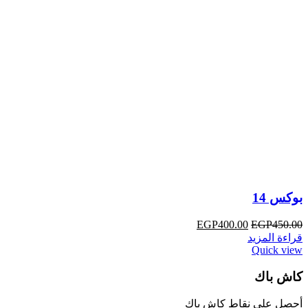
بوكس 14
EGP
400.00
EGP
450.00
قراءة المزيد
Quick view
كاش باك
أحصل علي نقاط كاش باك