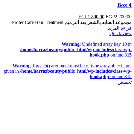
Box 4
EGP
1,800.00
EGP
2,200.00
مجموعة العنايه بالشعر بعد الترميم Profer Care Hair Treatment
قراءة المزيد
Quick view
Warning
: Undefined array key 10 in
/home/harrazbeauty/public_html/wp-includes/class-wp-
hook.php
on line
315
Warning
: foreach() argument must be of type array|object, null
given in
/home/harrazbeauty/public_html/wp-includes/class-wp-
hook.php
on line
315
تخفيض!