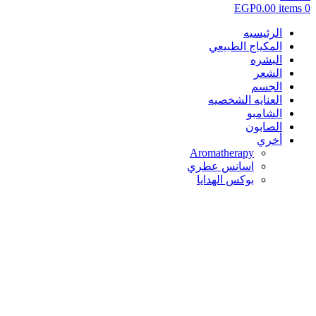
EGP
0.00
items
0
الرئيسيه
المكياج الطبيعي
البشره
الشعر
الجسم
العنايه الشخصيه
الشامبو
الصابون
أخري
Aromatherapy
اسانس عطري
بوكس الهدايا