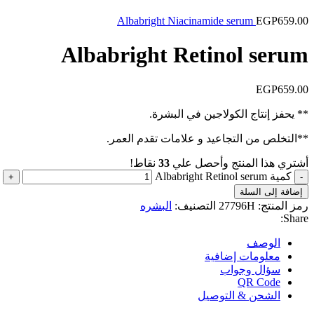
Albabright Niacinamide serum
EGP
659.00
Albabright Retinol serum
EGP
659.00
** يحفز إنتاج الكولاجين في البشرة.
**التخلص من التجاعيد و علامات تقدم العمر.
أشتري هذا المنتج وأحصل علي
33
نقاط!
كمية Albabright Retinol serum
إضافة إلى السلة
رمز المنتج:
27796H
التصنيف:
البشره
Share:
الوصف
معلومات إضافية
سؤال وجواب
QR Code
الشحن & التوصيل